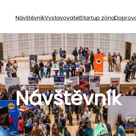
Návštěvník
Vystavovatel
Startup zóna
Doprov
Návštěvník