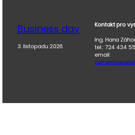
Kontakt pro vy
Business day
Ing. Hana Záh
3. listopadu 2026
tel.: 724 434 5
email:
zamestnavatel