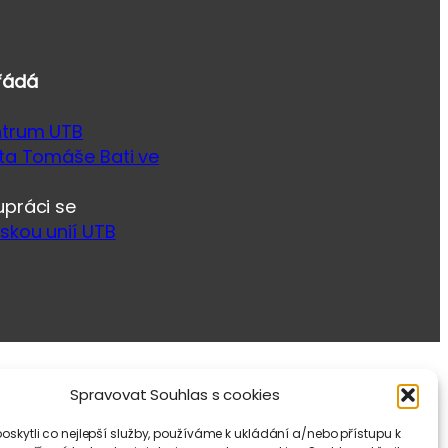
řádá
ntrum UTB
ita Tomáše Bati ve
upráci se
skou unií UTB
Spravovat Souhlas s cookies
skytli co nejlepší služby, používáme k ukládání a/nebo přístupu k