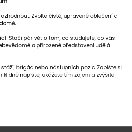
lům.
rozhodnout. Zvolte čisté, upravené oblečení a
ědomě.
ct. Stačí pár vět o tom, co studujete, co vás
é, sebevědomé a přirozené představení udělá
 stáží, brigád nebo nástupních pozic. Zapište si
im klidně napište, ukážete tím zájem a zvýšíte