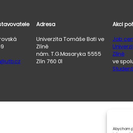
stavovatele
Adresa
Akci po
orovská
Univerzita Tomáše Bati ve
Job ce
59
Zlíně
Univerz
nám. T.G.Masaryka 5555
Zlíně
@utb.cz
Zlín 760 01
ve spol
Student
Abychom po