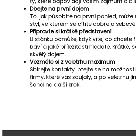
ty, které odpovídají vašim zájmům a cí
Dbejte na první dojem
To, jak působíte na první pohled, může 
styl, ve kterém se cítíte dobře a sebev
Připravte si krátké představení
U stánku pomůže, když víte, co chcete ří
baví a jaké příležitosti hledáte. Krátk
skvělý dojem.
Vezměte si z veletrhu maximum
Sbírejte kontakty, ptejte se na možnosti
firmy, které vás zaujaly, a po veletrhu j
šanci na další krok.