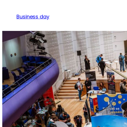
Přeskočit
na
Business day
obsah