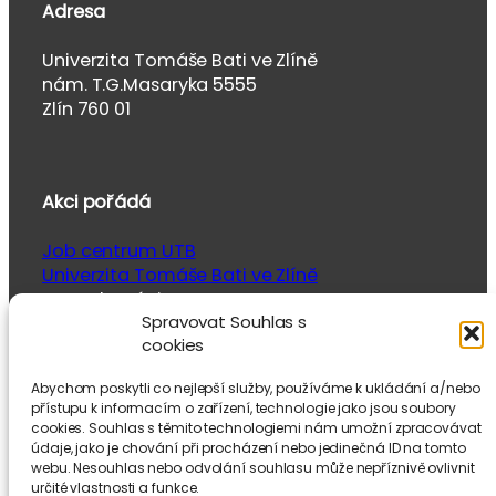
Adresa
Univerzita Tomáše Bati ve Zlíně
nám. T.G.Masaryka 5555
Zlín 760 01
Akci pořádá
Job centrum UTB
Univerzita Tomáše Bati ve Zlíně
ve spolupráci se
Spravovat Souhlas s
Studentskou unií UTB
cookies
Abychom poskytli co nejlepší služby, používáme k ukládání a/nebo
přístupu k informacím o zařízení, technologie jako jsou soubory
cookies. Souhlas s těmito technologiemi nám umožní zpracovávat
údaje, jako je chování při procházení nebo jedinečná ID na tomto
webu. Nesouhlas nebo odvolání souhlasu může nepříznivě ovlivnit
určité vlastnosti a funkce.