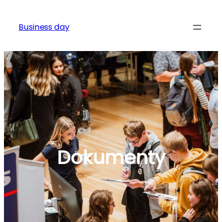
Přeskočit
na
Business day
obsah
Dokumenty