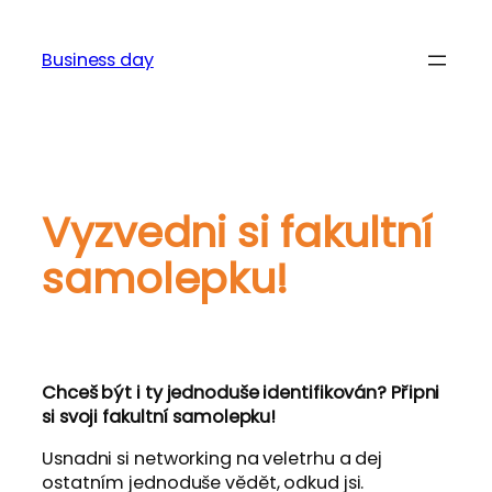
Přeskočit
na
Business day
obsah
Vyzvedni si fakultní
samolepku!
Chceš být i ty jednoduše identifikován? Připni
si svoji fakultní samolepku!
Usnadni si networking na veletrhu a dej
ostatním jednoduše vědět, odkud jsi.