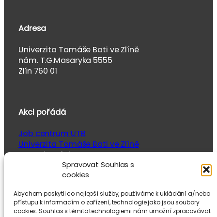
Adresa
Univerzita Tomáše Bati ve Zlíně
nám. T.G.Masaryka 5555
Zlín 760 01
Akci pořádá
Job centrum UTB
Univerzita Tomáše Bati ve Zlíně
ve spolupráci se
Spravovat Souhlas s
Studentskou unií UTB
cookies
Abychom poskytli co nejlepší služby, používáme k ukládání a/nebo
přístupu k informacím o zařízení, technologie jako jsou soubory
cookies. Souhlas s těmito technologiemi nám umožní zpracovávat