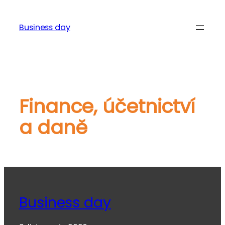
Přeskočit
na
Business day
obsah
Finance, účetnictví
a daně
Business day